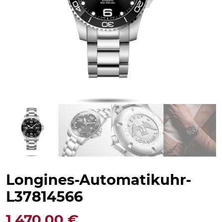
Longines-Automatikuhr-
L37814566
1.470,00
€