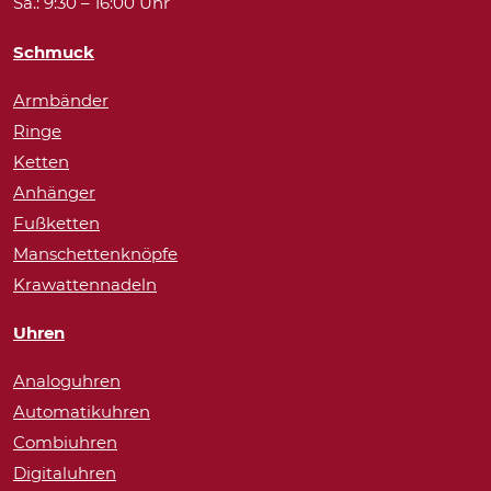
Sa.: 9:30 – 16:00 Uhr
Schmuck
Armbänder
Ringe
Ketten
Anhänger
Fußketten
Manschettenknöpfe
Krawattennadeln
Uhren
Analoguhren
Automatikuhren
Combiuhren
Digitaluhren