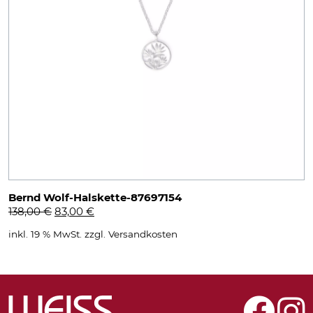
Bernd Wolf-Halskette-87697154
Ursprünglicher
Aktueller
138,00
€
83,00
€
Preis
Preis
inkl. 19 % MwSt.
zzgl.
Versandkosten
war:
ist:
138,00 €
83,00 €.