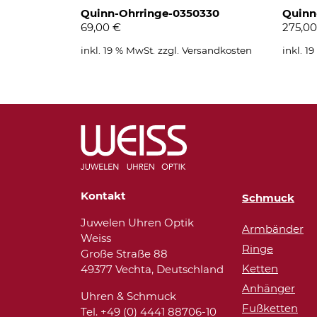
Quinn-Ohrringe-0350330
Quinn
69,00
€
275,0
inkl. 19 % MwSt.
zzgl.
Versandkosten
inkl. 1
Kontakt
Schmuck
Juwelen Uhren Optik
Armbänder
Weiss
Ringe
Große Straße 88
Ketten
49377 Vechta, Deutschland
Anhänger
Uhren & Schmuck
Fußketten
Tel. +49 (0) 4441 88706-10