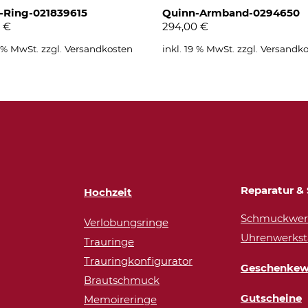
-Ring-021839615
Quinn-Armband-0294650
0
€
294,00
€
9 % MwSt.
zzgl.
Versandkosten
inkl. 19 % MwSt.
zzgl.
Versandko
Reparatur & 
Hochzeit
Schmuckwerk
Verlobungsringe
Uhrenwerkst
Trauringe
Trauringkonfigurator
Geschenkew
Brautschmuck
Gutscheine
Memoireringe