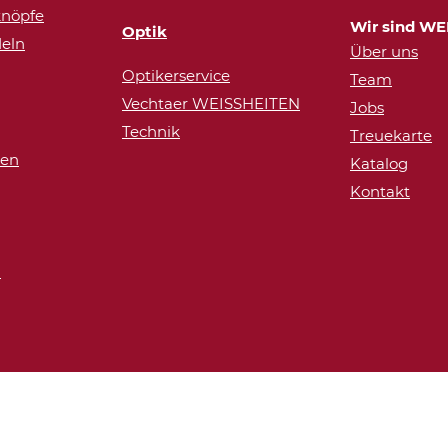
nöpfe
Wir sind WE
Optik
eln
Über uns
Optikerservice
Team
Vechtaer WEISSHEITEN
Jobs
Technik
Treuekarte
ren
Katalog
Kontakt
n