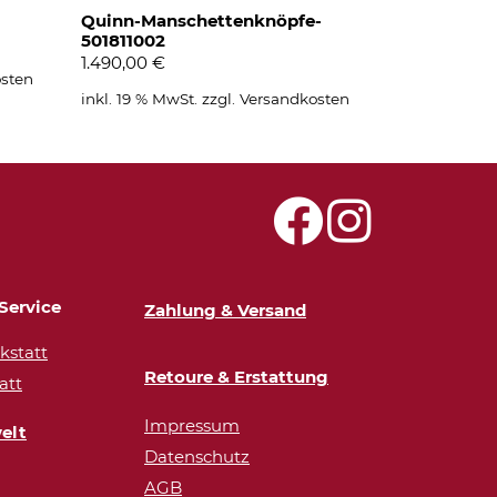
Quinn-Manschettenknöpfe-
501811002
1.490,00
€
sten
inkl. 19 % MwSt.
zzgl.
Versandkosten
Service
Zahlung & Versand
statt
Retoure & Erstattung
att
Impressum
elt
Datenschutz
AGB