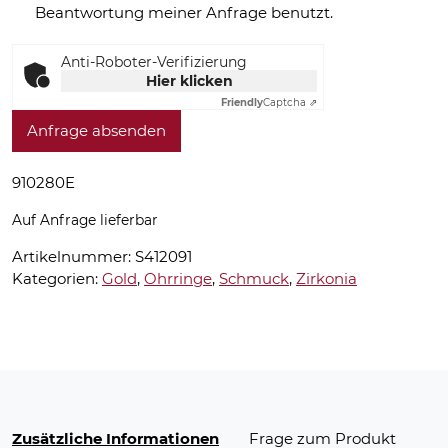
Beantwortung meiner Anfrage benutzt.
Anti-Roboter-Verifizierung
Hier klicken
Friendly
Captcha ⇗
Anfrage absenden
910280E
Auf Anfrage lieferbar
Artikelnummer:
S412091
Kategorien:
Gold
,
Ohrringe
,
Schmuck
,
Zirkonia
Zusätzliche Informationen
Frage zum Produkt