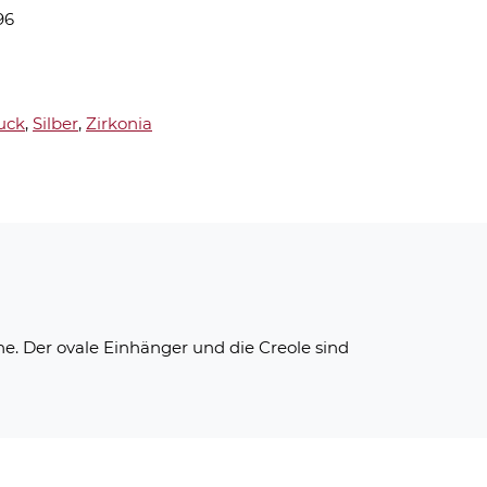
96
uck
,
Silber
,
Zirkonia
e. Der ovale Einhänger und die Creole sind