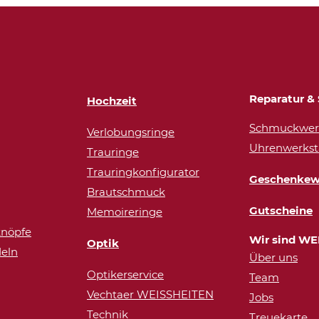
Reparatur & 
Hochzeit
Schmuckwerk
Verlobungsringe
Uhrenwerkst
Trauringe
Trauringkonfigurator
Geschenkew
Brautschmuck
Gutscheine
Memoireringe
nöpfe
Wir sind WE
Optik
eln
Über uns
Optikerservice
Team
Vechtaer WEISSHEITEN
Jobs
Technik
Treuekarte