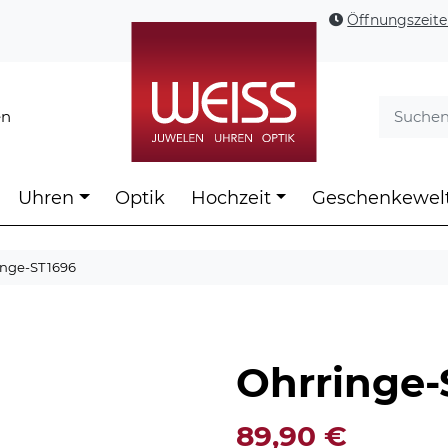
Öffnungszeit
en
Uhren
Optik
Hochzeit
Geschenkewel
inge-ST1696
Ohrringe-
89,90
€