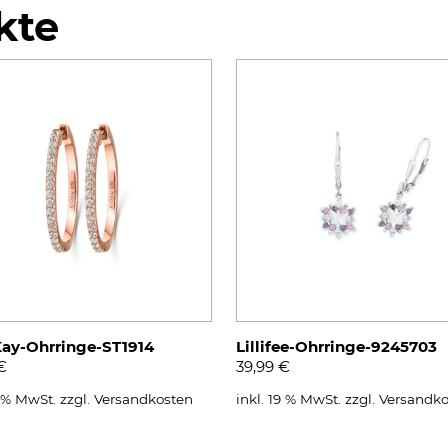
kte
ay-Ohrringe-ST1914
Lillifee-Ohrringe-9245703
€
39,99
€
9 % MwSt.
zzgl.
Versandkosten
inkl. 19 % MwSt.
zzgl.
Versandko