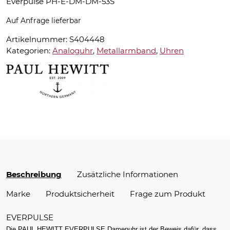
Everpulse PH-E-DM-DM-53S
Auf Anfrage lieferbar
Artikelnummer:
S404448
Kategorien:
Analoguhr
,
Metallarmband
,
Uhren
Beschreibung
Zusätzliche Informationen
Marke
Produktsicherheit
Frage zum Produkt
EVERPULSE
Die PAUL HEWITT EVERPULSE Damenuhr ist der Beweis dafür, dass