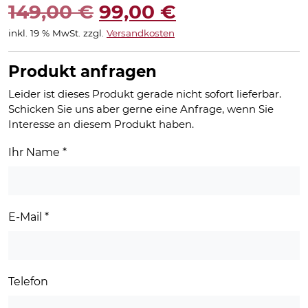
Ursprünglicher
Aktueller
149,00
€
99,00
€
inkl. 19 % MwSt.
zzgl.
Versandkosten
Preis
Preis
war:
ist:
Produkt anfragen
149,00 €
99,00 €.
Leider ist dieses Produkt gerade nicht sofort lieferbar.
Schicken Sie uns aber gerne eine Anfrage, wenn Sie
Interesse an diesem Produkt haben.
Ihr Name
*
E-Mail
*
Telefon