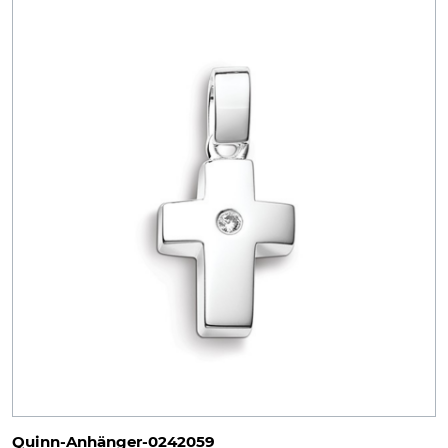
Quinn-Anhänger-0242059