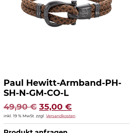
Paul Hewitt-Armband-PH-
SH-N-GM-CO-L
Ursprünglicher
Aktueller
49,90
€
35,00
€
inkl. 19 % MwSt.
zzgl.
Versandkosten
Preis
Preis
war:
ist:
Produkt anfragen