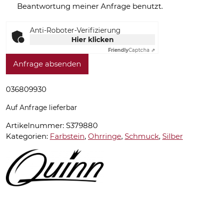
Beantwortung meiner Anfrage benutzt.
Anti-Roboter-Verifizierung
Hier klicken
Friendly
Captcha ⇗
Anfrage absenden
036809930
Auf Anfrage lieferbar
Artikelnummer:
S379880
Kategorien:
Farbstein
,
Ohrringe
,
Schmuck
,
Silber