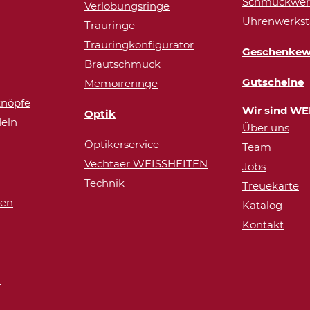
Schmuckwerk
Verlobungsringe
Uhrenwerkst
Trauringe
Trauringkonfigurator
Geschenkew
Brautschmuck
Gutscheine
Memoireringe
nöpfe
Wir sind WE
Optik
eln
Über uns
Optikerservice
Team
Vechtaer WEISSHEITEN
Jobs
Technik
Treuekarte
ren
Katalog
Kontakt
n