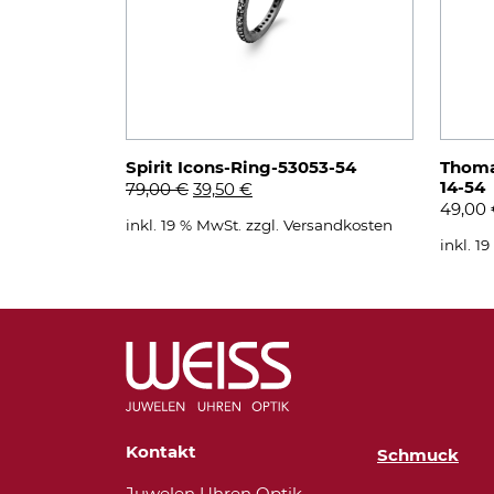
Spirit Icons-Ring-53053-54
Thoma
14-54
Ursprünglicher
Aktueller
79,00
€
39,50
€
49,00
Preis
Preis
inkl. 19 % MwSt.
zzgl.
Versandkosten
war:
ist:
inkl. 1
79,00 €
39,50 €.
Kontakt
Schmuck
Juwelen Uhren Optik