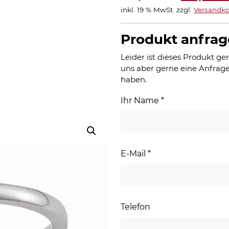
inkl. 19 % MwSt.
zzgl.
Versandko
Preis
war:
Produkt anfra
75,00 
Leider ist dieses Produkt ger
uns aber gerne eine Anfrage
haben.
Ihr Name
*
E-Mail
*
Telefon