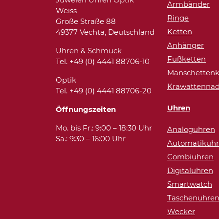
Armbänder
Weiss
Ringe
Große Straße 88
Ketten
49377 Vechta, Deutschland
Anhänger
Uhren & Schmuck
Fußketten
Tel. +49 (0) 4441 88706-10
Manschettenk
Optik
Krawattennad
Tel. +49 (0) 4441 88706-20
Uhren
Öffnungszeiten
Mo. bis Fr.: 9:00 – 18:30 Uhr
Analoguhren
Sa.: 9:30 – 16:00 Uhr
Automatikuh
Combiuhren
Digitaluhren
Smartwatch
Taschenuhre
Wecker