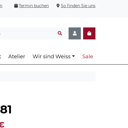
en
Termin buchen
So finden Sie uns
t
Atelier
Wir sind Weiss
Sale
81
nglicher
Aktueller
€