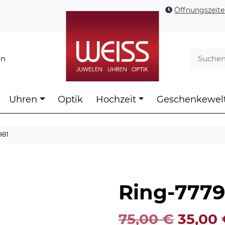
Öffnungszeit
en
Uhren
Optik
Hochzeit
Geschenkewel
981
Ring-7779
Ursprü
75,00
€
35,00