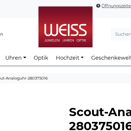
Öffnungszeit
en
Uhren
Optik
Hochzeit
Geschenkewel
out-Analoguhr-280375016
Scout-Ana
28037501