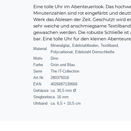
Eine tolle Uhr im Abenteuerlook. Das hochwe
Minutenzahlen sind rot eingefärbt und deutlic
Werk das Ablesen der Zeit. Geschützt wird es
sehr weiche und anschmiegsame Textilband z
gewaschen werden. Die robuste Schließe ist 
bar. Eine tolle Uhr für den kleinen Abenteure
Mineralglas, Edelstahlboden, Textilband,
Material
Polycarbonat, Edelstahl Dornschließe
Motiv
Dino
Farbe
Grün und Blau
Serie
The IT-Collection
Art.Nr.
280375016
EAN
4026687130669
Gehäuse
ca. 30,5 mm Ø
Stegbreite
ca. 16 mm
Uhrband
ca. 6,5 + 10,5 cm