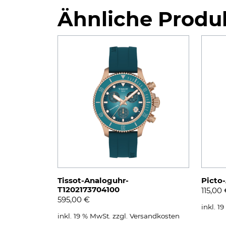
Ähnliche Produ
Tissot-Analoguhr-
Picto
T1202173704100
115,00
595,00
€
inkl. 1
inkl. 19 % MwSt.
zzgl.
Versandkosten