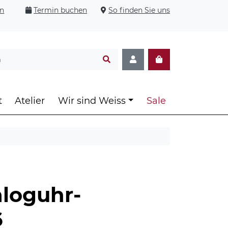
en
Termin buchen
So finden Sie uns
t
Atelier
Wir sind Weiss
Sale
loguhr-
6