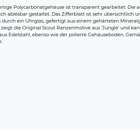
rtige Polycarbonatgehäuse ist transparent gearbeitet. Die
h ablesbar gestaltet. Das Zifferblatt ist sehr übersichtlich 
 durch ein Uhrglas, gefertigt aus einem gehärteten Mineralgl
eigt die Original Scout Ranzenmotive aus 'Jungle' und ka
aus Edelstahl, ebenso wie der polierte Gehäuseboden. Gemäß 
r.