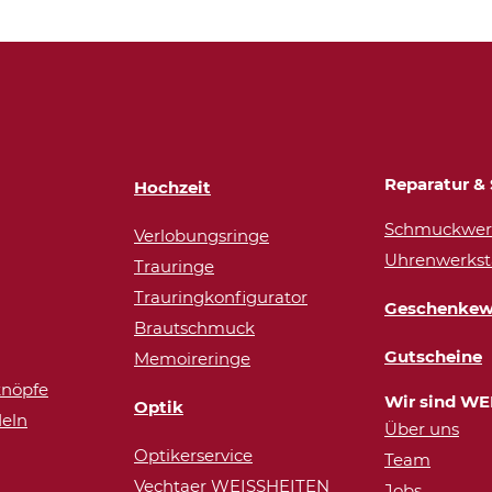
Reparatur & 
Hochzeit
Schmuckwerk
Verlobungsringe
Uhrenwerkst
Trauringe
Trauringkonfigurator
Geschenkew
Brautschmuck
Gutscheine
Memoireringe
nöpfe
Wir sind WE
Optik
eln
Über uns
Optikerservice
Team
Vechtaer WEISSHEITEN
Jobs