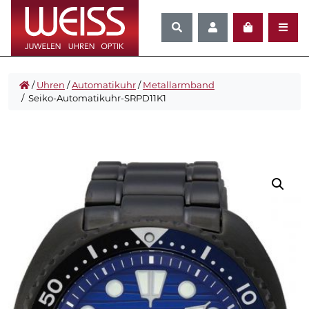
/
Uhren
/
Automatikuhr
/
Metallarmband
/ Seiko-Automatikuhr-SRPD11K1