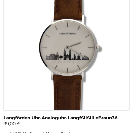
Langförden Uhr-Analoguhr-LangfSilSilLeBraun36
99,00
€