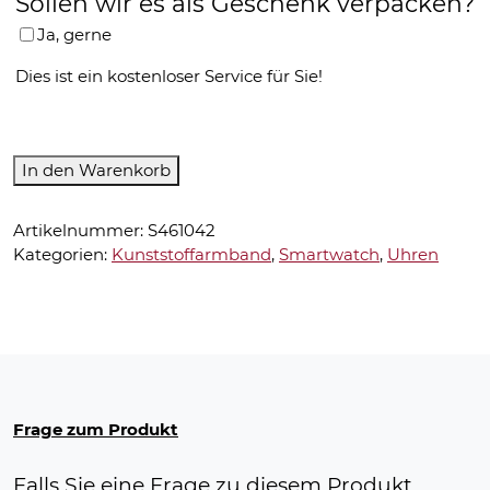
Sollen wir es als Geschenk verpacken?
Ja, gerne
Dies ist ein kostenloser Service für Sie!
Smartwatch-
In den Warenkorb
OPSSW-
58
Artikelnummer:
S461042
Menge
Kategorien:
Kunststoffarmband
,
Smartwatch
,
Uhren
Frage zum Produkt
Falls Sie eine Frage zu diesem Produkt