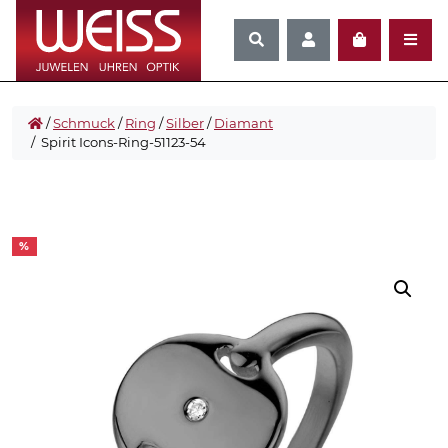
/
Schmuck
/
Ring
/
Silber
/
Diamant
/ Spirit Icons-Ring-51123-54
%