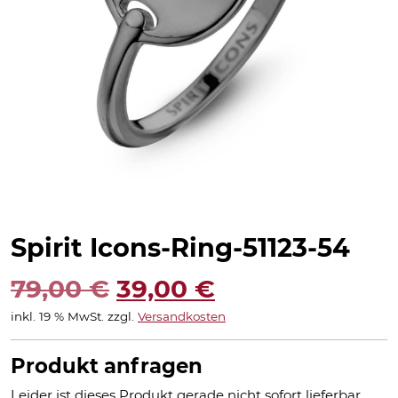
Spirit Icons-Ring-51123-54
Ursprünglicher
Aktueller
79,00
€
39,00
€
inkl. 19 % MwSt.
zzgl.
Versandkosten
Preis
Preis
war:
ist:
Produkt anfragen
Leider ist dieses Produkt gerade nicht sofort lieferbar.