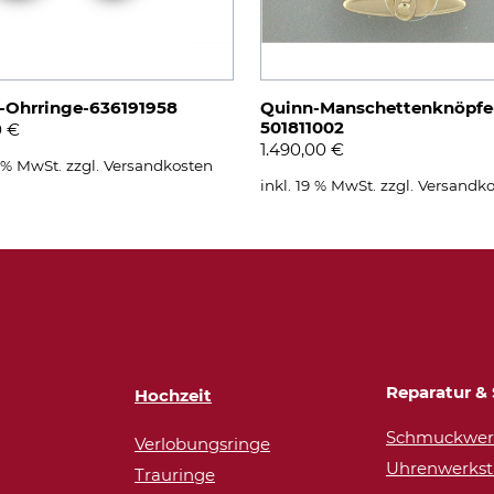
-Ohrringe-636191958
Quinn-Manschettenknöpfe
501811002
0
€
1.490,00
€
9 % MwSt.
zzgl.
Versandkosten
inkl. 19 % MwSt.
zzgl.
Versandko
Reparatur & 
Hochzeit
Schmuckwerk
Verlobungsringe
Uhrenwerkst
Trauringe