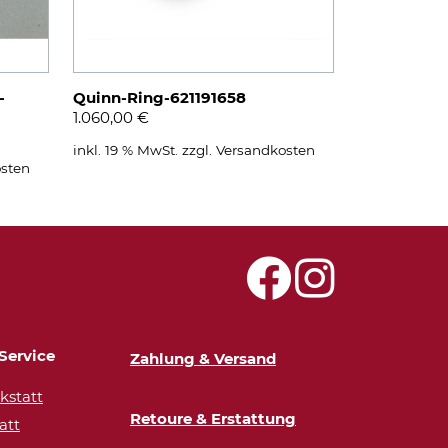
-
Quinn-Ring-621191658
1.060,00
€
inkl. 19 % MwSt.
zzgl.
Versandkosten
sten
Service
Zahlung & Versand
statt
Retoure & Erstattung
att