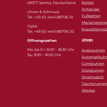
Ketten
49377 Vechta, Deutschland
Anhänger
Uhren & Schmuck
Fußketten
Tel. +49 (0) 4441 88706-10
Manschettenk
Optik
Krawattennad
Tel. +49 (0) 4441 88706-20
Uhren
Öffnungszeiten
Mo. bis Fr.: 9:00 – 18:30 Uhr
Analoguhren
Sa.: 9:30 – 16:00 Uhr
Automatikuh
Combiuhren
Digitaluhren
Smartwatch
Taschenuhre
Wecker