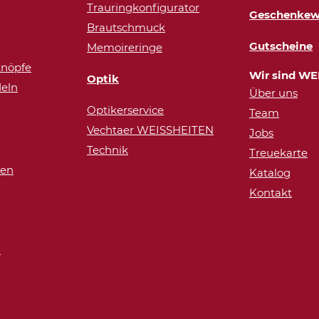
Trauringkonfigurator
Geschenkew
Brautschmuck
Gutscheine
Memoireringe
nöpfe
Wir sind WE
Optik
eln
Über uns
Optikerservice
Team
Vechtaer WEISSHEITEN
Jobs
Technik
Treuekarte
ren
Katalog
Kontakt
n