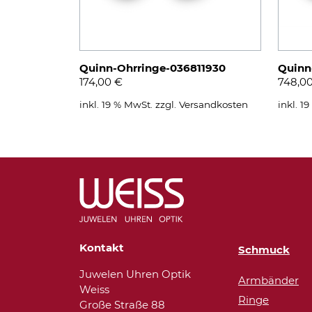
Quinn-Ohrringe-036811930
Quinn
174,00
€
748,0
inkl. 19 % MwSt.
zzgl.
Versandkosten
inkl. 1
Kontakt
Schmuck
Juwelen Uhren Optik
Armbänder
Weiss
Ringe
Große Straße 88