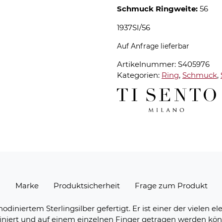
Schmuck Ringweite:
56
1937SI/56
Auf Anfrage lieferbar
Artikelnummer:
S405976
Kategorien:
Ring
,
Schmuck
,
n
Marke
Produktsicherheit
Frage zum Produkt
hodiniertem Sterlingsilber gefertigt. Er ist einer der vielen
biniert und auf einem einzelnen Finger getragen werden kö