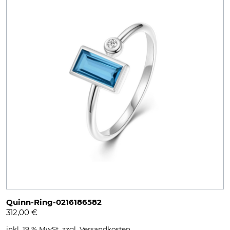
Quinn-Ring-0216186582
312,00
€
inkl. 19 % MwSt.
zzgl.
Versandkosten