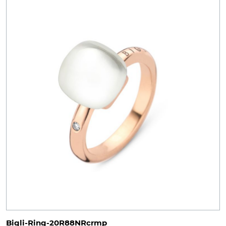
Bigli-Ring-20R88NRcrmp