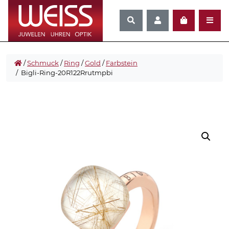
/
Schmuck
/
Ring
/
Gold
/
Farbstein
/ Bigli-Ring-20R122Rrutmpbi