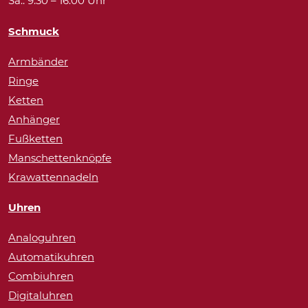
Sa.: 9:30 – 16:00 Uhr
Schmuck
Armbänder
Ringe
Ketten
Anhänger
Fußketten
Manschettenknöpfe
Krawattennadeln
Uhren
Analoguhren
Automatikuhren
Combiuhren
Digitaluhren